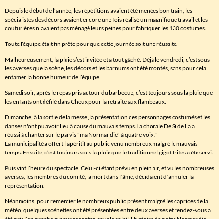
Depuis le début de l’année, les répétitions avaient été menées bon train, les
spécialistes des décors avaient encore une fois réalisé un magnifique travail et les
couturières n’avaient pas ménagé leurs peines pour fabriquer les 130 costumes.
Toute l’équipe était fin prête pour que cette journée soit une réussite.
Malheureusement, la pluie s’est invitée et a tout gâché. Déjà le vendredi, c’est sous
les averses que la scène, les décors et les barnums ont été montés, sans pour cela
entamer la bonne humeur de l’équipe.
Samedi soir, après le repas pris autour du barbecue, c’est toujours sous la pluie que
les enfants ont défilé dans Cheux pour la retraite aux flambeaux.
Dimanche, à la sortie de la messe ,la présentation des personnages costumés et les
danses n'ont pu avoir lieu à cause du mauvais temps.La chorale De Si de La a
réussi à chanter sur le parvis "ma Normandie" à quatre voix ."
La municipalité a offert l’apéritif au public venu nombreux malgré le mauvais
temps. Ensuite, c’est toujours sous la pluie que le traditionnel gigot frites a été servi.
Puis vint l’heure du spectacle. Celui-ci étant prévu en plein air, et vu les nombreuses
averses, les membres du comité, la mort dans l’âme, décidaient d’annuler la
représentation.
Néanmoins, pour remercier le nombreux public présent malgré les caprices de la
météo, quelques scénettes ont été présentées entre deux averses et rendez-vous a
été pris l’an prochain pour raconter, sous le soleil, l’histoire de notre Normandie.