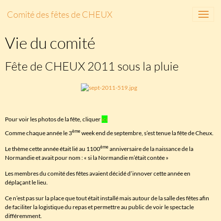
Comité des fêtes de CHEUX
Vie du comité
Fête de CHEUX 2011 sous la pluie
Pour voir les photos de la fête, cliquer
ici
ème
Comme chaque année le 3
week end de septembre, s’est tenue la fête de Cheux.
ème
Le thème cette année était lié au 1100
anniversaire de la naissance de la
Normandie et avait pour nom : « si la Normandie m’était contée »
Les membres du comité des fêtes avaient décidé d’innover cette année en
déplaçant le lieu.
Ce n’est pas sur la place que tout était installé mais autour de la salle des fêtes afin
de faciliter la logistique du repas et permettre au public de voir le spectacle
différemment.