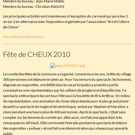
Membre du bureau : Jean-Marie Matéo
Membre du bureau : Christian RAGOIS
Les principales activités sont maintenues à l'exception du carnaval qui aura lieu 1
an sur 2 en alternance avec l'exposition organisée par l'association "Art et Culture
de Cheux"
Voir article Ouest-france
:
Fête de CHEUX 2010
Le comité des fêtes de la commune a organisé, comme tous les ans, la fête du village.
300 personnes ont déjeuné en plein air. Pour l'ouverture du spectacle, les hommes,
déguisés en majorettes, ont défilé dans la rue principale La première partie
consistait en une représentation par les celtiens de jonglerie et d'équilibriste. Ce
spectacle a été préparé durant tous l'été sous la houlette de BricArtBrac. En milieu
de représentation, une animation de clown été présenté pour le plus grand plaisir
de petit Le spectacle de magie et de ventriloque, animé par Stephen et Maryline, a
réuni pendant une heure plus de 400 personnes. Après le spectacle, c'était sans
compter sur les femmes du comité qui, elles aussi, ont fait une apparition très
remarquée en All black. Elles ont investi l'estrade pendant le spectacle de bâtons
des majorettes « poilues » et ont fait une démonstration qui a beaucoup amusé le
public.