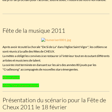
Fête de la musique 2011
Après avoir écouté la chorale "De Si de La" dans l'église Saint Vigor", les celtiens se
sont réunis à la salle des fêtes de CHEUX.
La météo a obligé les convives à se restaurer à l'intérieur tout en écoutant différents
artistes et musiciens de talent.
La soirée s'est terminée en dansant sur les airs des années 80 joués par les
"Cradlesong" accompagnés de nouvelles stars émergentes.
Album photo
Vidéo "Une chanson douce"
Présentation du scénario pour la Fête de
Cheux 2011 le 18 février