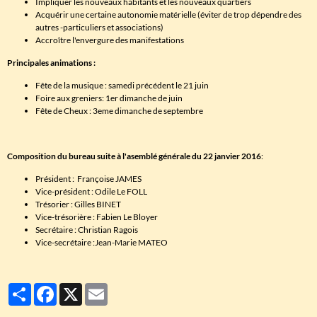
Impliquer les nouveaux habitants et les nouveaux quartiers
Acquérir une certaine autonomie matérielle (éviter de trop dépendre des
autres -particuliers et associations)
Accroître l'envergure des manifestations
Principales animations :
Fête de la musique : samedi précédent le 21 juin
Foire aux greniers: 1er dimanche de juin
Fête de Cheux : 3eme dimanche de septembre
Composition du bureau suite à l'asemblé générale du 22 janvier 2016
:
Président : Françoise JAMES
Vice-président : Odile Le FOLL
Trésorier : Gilles BINET
Vice-trésorière : Fabien Le Bloyer
Secrétaire : Christian Ragois
Vice-secrétaire :Jean-Marie MATEO
Partager
Facebook
X
Email