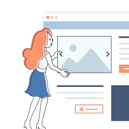
Comité des fêtes de CHEUX
Accueil
Foire à Tout
Calendrier
Location Matériel
Album photo
Accueil
Album Photo
Zapping à Cheux
DSC04151
DSC04151