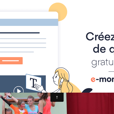
Foire à Tout
Calendrier
Location Matériel
Album photo
DSC_0489