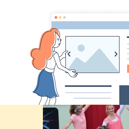
Comité des fêtes de CHEUX
Accueil
Accueil
Album Photo
Zapping à Cheux
DSC_0489