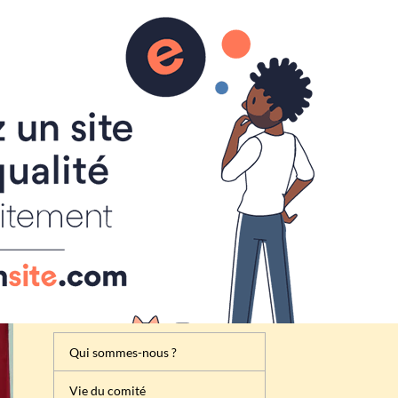
Inscription
Renseignement
Règlement de la foire à tout
Attribution des emplacements
Activités du comité des fêtes
de Cheux
Qui sommes-nous ?
Vie du comité