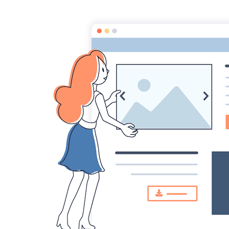
Comité des fêtes de CHEUX
Accueil
Accueil
Album Photo
Sortie parc Ange Mic
IMG_0702