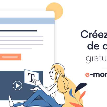
Foire à Tout
Calendrier
Location Matériel
Album photo
hel
IMG_0702