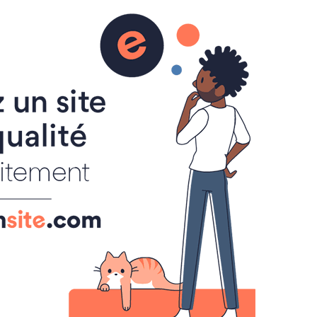
Inscription
Renseignement
Règlement de la foire à tout
Attribution des emplacements
Activités du comité des fêtes
de Cheux
Qui sommes-nous ?
Vie du comité