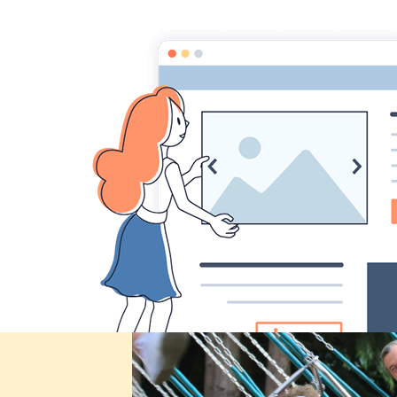
Comité des fêtes de CHEUX
Accueil
Accueil
Album Photo
Sortie parc Ange Mic
IMG_0695