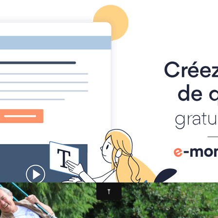
Foire à Tout
Calendrier
Location Matériel
Album photo
hel
IMG_0695