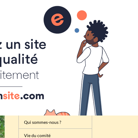
Inscription
Renseignement
Règlement de la foire à tout
Attribution des emplacements
Activités du comité des fêtes
de Cheux
Qui sommes-nous ?
Vie du comité