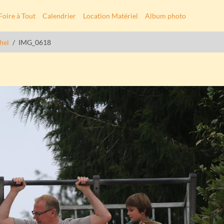
Foire à Tout
Calendrier
Location Matériel
Album photo
hel
IMG_0618