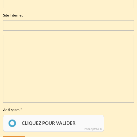
Site Internet
Anti-spam
CLIQUEZ POUR VALIDER
IconCaptcha ©