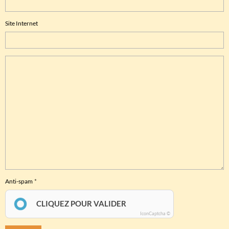
Site Internet
Anti-spam
CLIQUEZ POUR VALIDER
IconCaptcha ©