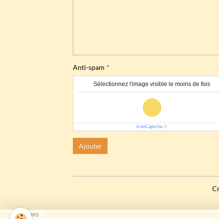
Anti-spam
Sélectionnez l'image visible le moins de fois
IconCaptcha
©
Ajouter
Cr
SPONSORS