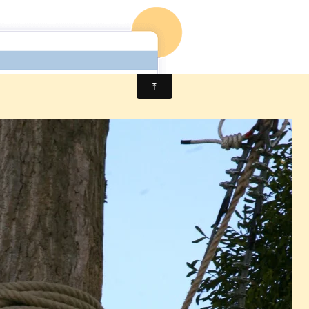
Foire à Tout
Calendrier
Location Matériel
Album photo
tes Labyrinthe de Bayeux
IMG_9652