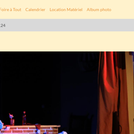
Foire à Tout
Calendrier
Location Matériel
Album photo
124