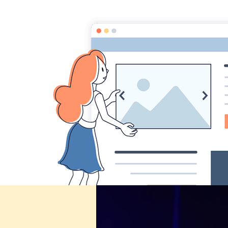
Comité des fêtes de CHEUX
Accueil
Accueil
Album Photo
Noel 2013
IMG_1
IMG_1120