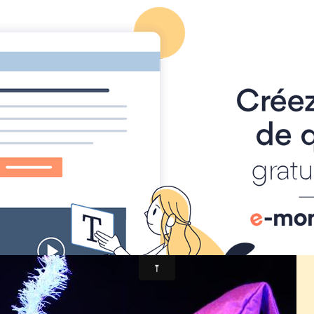
Foire à Tout
Calendrier
Location Matériel
Album photo
120