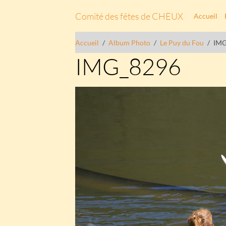
Comité des fêtes de CHEUX
Accueil
Accueil
Album Photo
Le Puy du Fou
IMG
IMG_8296