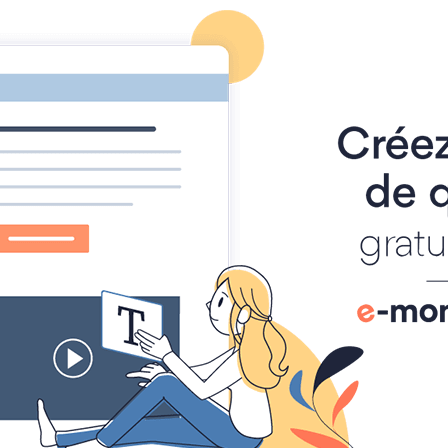
Foire à Tout
Calendrier
Location Matériel
Album photo
_8248