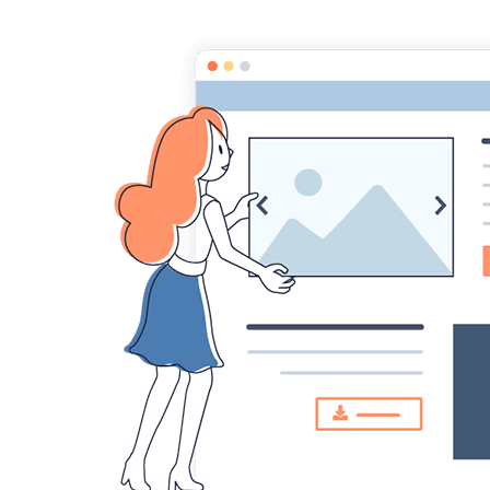
Comité des fêtes de CHEUX
Accueil
Accueil
Album Photo
Le Puy du Fou
IMG
IMG_8248