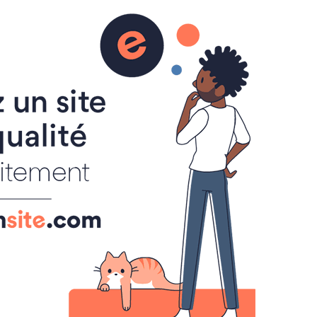
Inscription
Renseignement
Règlement de la foire à tout
Attribution des emplacements
Activités du comité des fêtes
de Cheux
Qui sommes-nous ?
Vie du comité