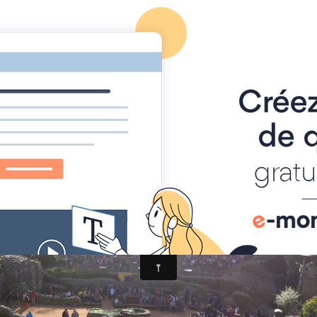
Foire à Tout
Calendrier
Location Matériel
Album photo
_8002