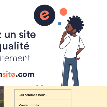
Inscription
Renseignement
Règlement de la foire à tout
Attribution des emplacements
Activités du comité des fêtes
de Cheux
Qui sommes-nous ?
Vie du comité