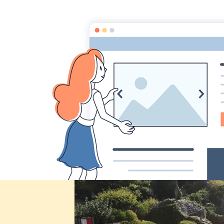
Comité des fêtes de CHEUX
Accueil
Accueil
Album Photo
Le Puy du Fou
IMG
IMG_8002