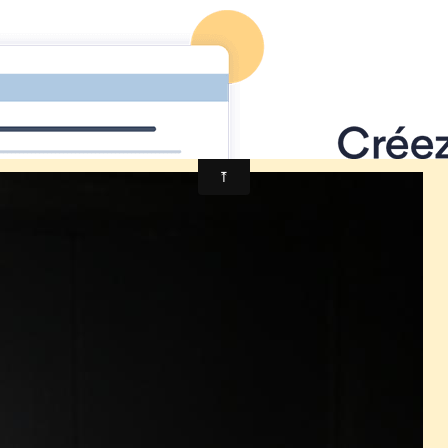
Foire à Tout
Calendrier
Location Matériel
Album photo
013
IMG_3255