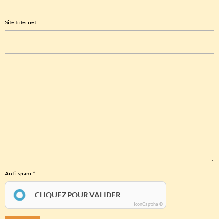
Site Internet
Anti-spam
CLIQUEZ POUR VALIDER
IconCaptcha ©