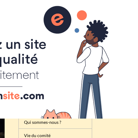
Inscription
Renseignement
Règlement de la foire à tout
Attribution des emplacements
Activités du comité des fêtes
de Cheux
Qui sommes-nous ?
Vie du comité