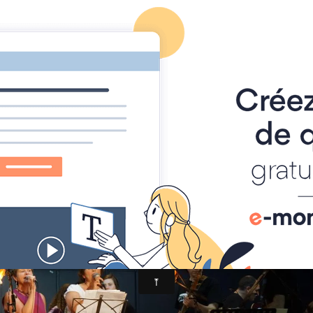
Foire à Tout
Calendrier
Location Matériel
Album photo
012
DSC01233