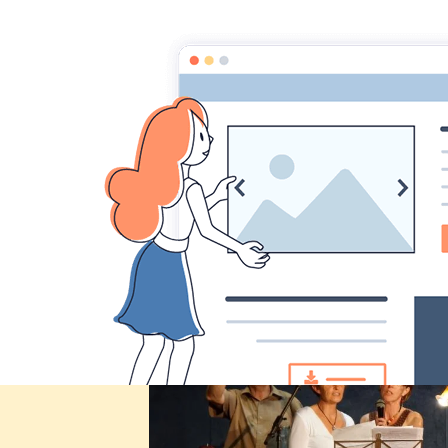
Comité des fêtes de CHEUX
Accueil
Accueil
Album Photo
Fête de la musique 2
DSC01233