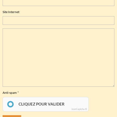
Site Internet
Anti-spam
CLIQUEZ POUR VALIDER
IconCaptcha ©