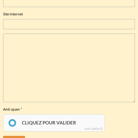
Site Internet
Anti-spam
CLIQUEZ POUR VALIDER
IconCaptcha ©