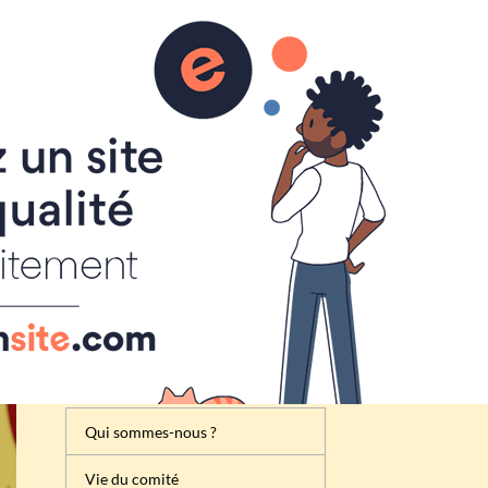
Inscription
Renseignement
Règlement de la foire à tout
Attribution des emplacements
Activités du comité des fêtes
de Cheux
Qui sommes-nous ?
Vie du comité