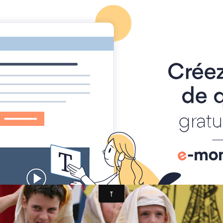
Foire à Tout
Calendrier
Location Matériel
Album photo
IMG_5080