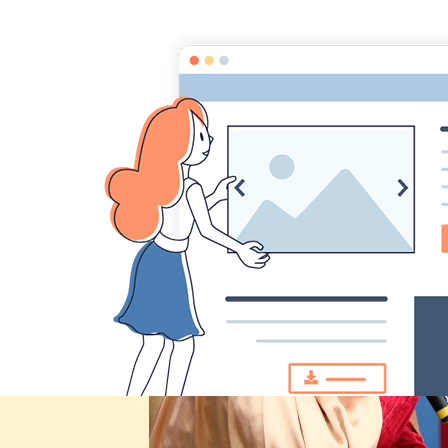
Comité des fêtes de CHEUX
Accueil
Accueil
Album Photo
Fête de Cheux 2014
IMG_4895