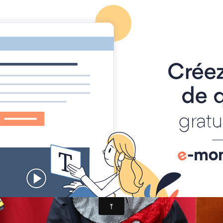
Foire à Tout
Calendrier
Location Matériel
Album photo
IMG_4895