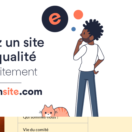
Inscription
Renseignement
Règlement de la foire à tout
Attribution des emplacements
Activités du comité des fêtes
de Cheux
Qui sommes-nous ?
Vie du comité