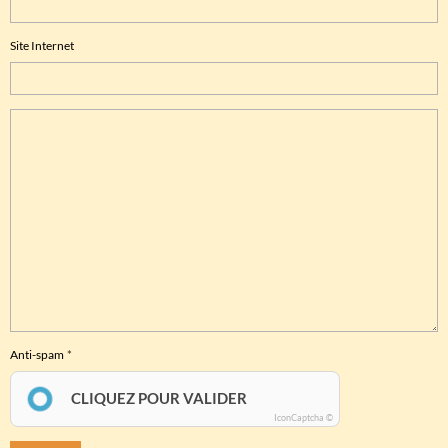
Site Internet
Anti-spam
CLIQUEZ POUR VALIDER
IconCaptcha ©