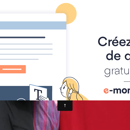
Foire à Tout
Calendrier
Location Matériel
Album photo
IMG_2535