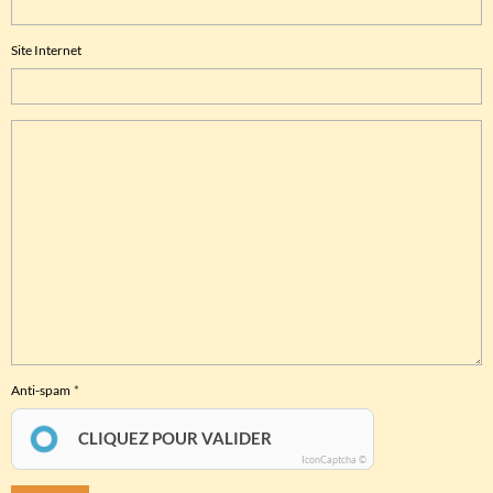
Site Internet
Anti-spam
CLIQUEZ POUR VALIDER
IconCaptcha ©