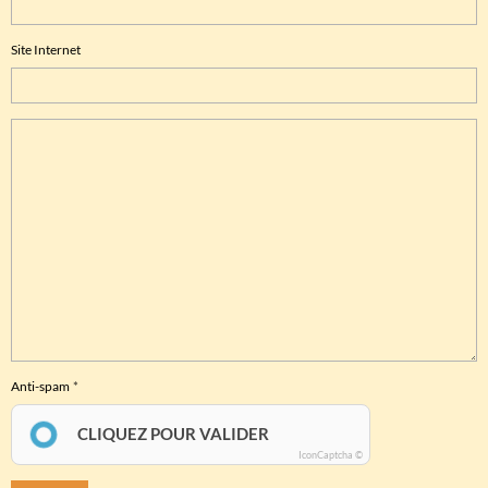
Site Internet
Anti-spam
CLIQUEZ POUR VALIDER
IconCaptcha ©