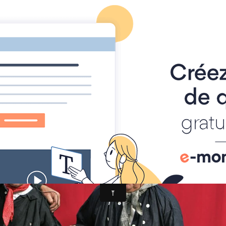
Foire à Tout
Calendrier
Location Matériel
Album photo
IMG_2398a