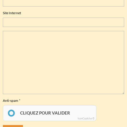
Site Internet
Anti-spam
CLIQUEZ POUR VALIDER
IconCaptcha ©