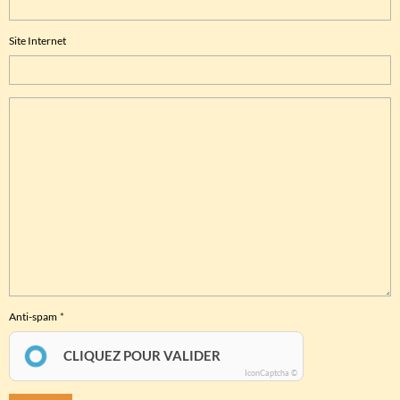
Site Internet
Anti-spam
CLIQUEZ POUR VALIDER
IconCaptcha ©