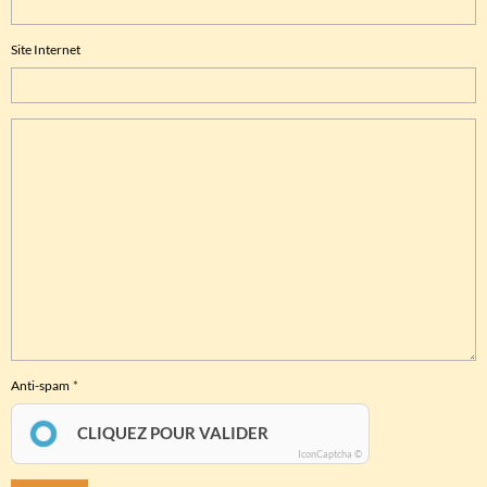
Site Internet
Anti-spam
CLIQUEZ POUR VALIDER
IconCaptcha ©