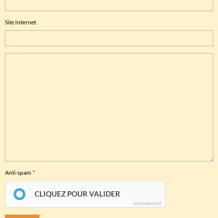
Site Internet
Anti-spam
CLIQUEZ POUR VALIDER
IconCaptcha ©