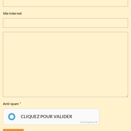
Site Internet
Anti-spam
CLIQUEZ POUR VALIDER
IconCaptcha ©