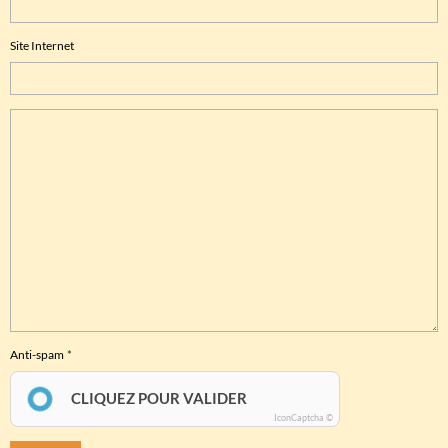
Site Internet
Anti-spam
CLIQUEZ POUR VALIDER
IconCaptcha ©