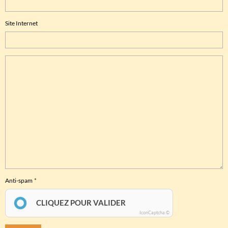
Site Internet
Anti-spam
CLIQUEZ POUR VALIDER
IconCaptcha ©