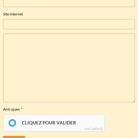
Site Internet
Anti-spam
CLIQUEZ POUR VALIDER
IconCaptcha ©