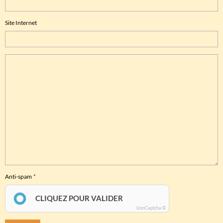
Site Internet
Anti-spam
CLIQUEZ POUR VALIDER
IconCaptcha ©