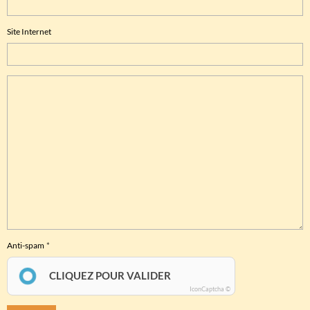
Site Internet
Anti-spam
CLIQUEZ POUR VALIDER
IconCaptcha ©