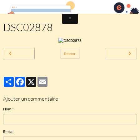
Comité des fêtes de CHEUX
DSC02878
Retour
Partager
Facebook
X
Email
Ajouter un commentaire
Nom
E-mail