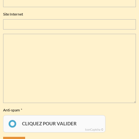
Site Internet
Anti-spam
CLIQUEZ POUR VALIDER
IconCaptcha ©