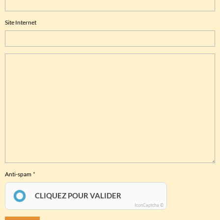
Site Internet
Anti-spam
CLIQUEZ POUR VALIDER
IconCaptcha ©