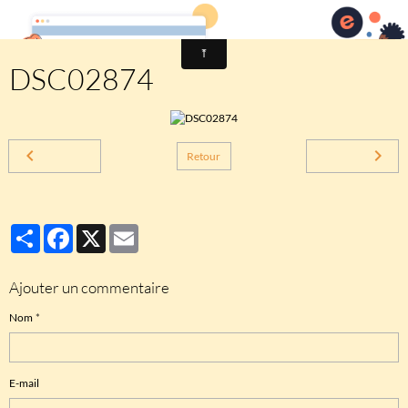
Comité des fêtes de CHEUX
DSC02874
Retour
Partager
Facebook
X
Email
Ajouter un commentaire
Nom
E-mail