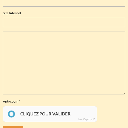
Site Internet
Anti-spam
CLIQUEZ POUR VALIDER
IconCaptcha ©