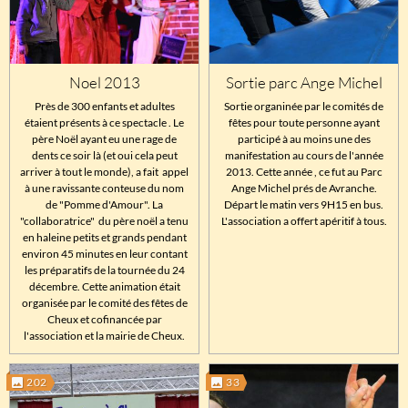
Noel 2013
Sortie parc Ange Michel
Près de 300 enfants et adultes
Sortie organinée par le comités de
étaient présents à ce spectacle . Le
fêtes pour toute personne ayant
père Noël ayant eu une rage de
participé à au moins une des
dents ce soir là (et oui cela peut
manifestation au cours de l'année
arriver à tout le monde), a fait appel
2013. Cette année , ce fut au Parc
à une ravissante conteuse du nom
Ange Michel prés de Avranche.
de "Pomme d'Amour". La
Départ le matin vers 9H15 en bus.
"collaboratrice" du père noël a tenu
L'association a offert apéritif à tous.
en haleine petits et grands pendant
environ 45 minutes en leur contant
les préparatifs de la tournée du 24
décembre. Cette animation était
organisée par le comité des fêtes de
Cheux et cofinancée par
l'association et la mairie de Cheux.
202
33