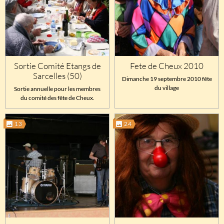
Sortie Comité Etangs de
Fete de Cheux 2010
Sarcelles (50)
Dimanche 19 septembre 2010 fête
du village
Sortie annuelle pour les membres
du comité des fête de Cheux.
13
24