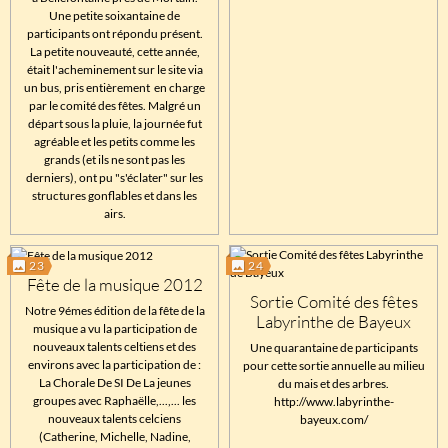
Une petite soixantaine de
participants ont répondu présent.
La petite nouveauté, cette année,
était l'acheminement sur le site via
un bus, pris entièrement en charge
par le comité des fêtes. Malgré un
départ sous la pluie, la journée fut
agréable et les petits comme les
grands (et ils ne sont pas les
derniers), ont pu "s'éclater" sur les
structures gonflables et dans les
airs.
23
24
Fête de la musique 2012
Sortie Comité des fêtes
Notre 9émes édition de la fête de la
Labyrinthe de Bayeux
musique a vu la participation de
nouveaux talents celtiens et des
Une quarantaine de participants
environs avec la participation de :
pour cette sortie annuelle au milieu
La Chorale De SI De La jeunes
du mais et des arbres.
groupes avec Raphaëlle,...,... les
http://www.labyrinthe-
nouveaux talents celciens
bayeux.com/
(Catherine, Michelle, Nadine,