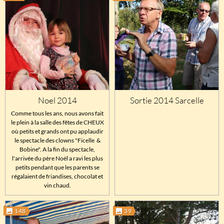
Noel 2014
Sortie 2014 Sarcelle
Comme tous les ans, nous avons fait
le plein à la salle des fêtes de CHEUX
où petits et grands ont pu applaudir
le spectacle des clowns "Ficelle &
Bobine". A la fin du spectacle,
l'arrivée du père Noël a ravi les plus
petits pendant que les parents se
régalaient de friandises, chocolat et
vin chaud.
148
39