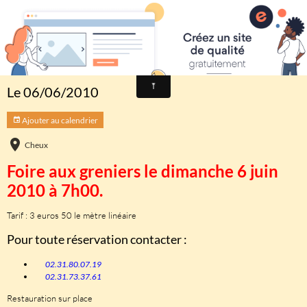
Comité des fêtes de CHEUX
Foire aux greniers
Le 06/06/2010
Ajouter au calendrier
Cheux
Foire aux greniers le dimanche 6 juin
2010 à 7h00.
Tarif : 3 euros 50 le mètre linéaire
Pour toute réservation contacter :
02.31.80.07.19
02.31.73.37.61
Restauration sur place