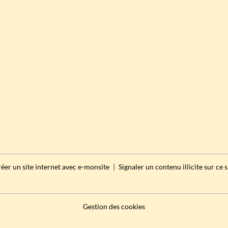
éer un site internet avec e-monsite
Signaler un contenu illicite sur ce s
Gestion des cookies