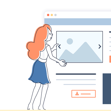
Comité des fêtes de CHEUX
Accueil
Accueil
Calendrier
Fête de Cheux
Répéti
Répétition fête
Le 13/04/2018
à 20:30
Ajouter au calendrier
Salle Lefrançois
Salle Lefrançois