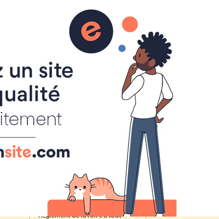
Activités du comité des fêtes
de Cheux
Qui sommes-nous ?
Vie du comité
Location Matériel
Foire à Tout
Inscription
Renseignement
Règlement de la foire à tout