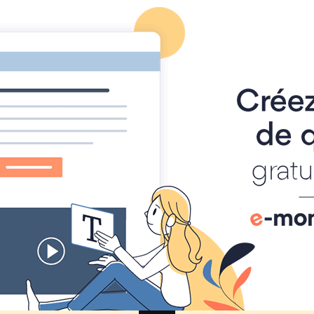
Foire à Tout
Calendrier
Location Matériel
Album photo
tion fête de Cheux
 de Cheux