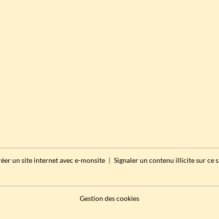
éer un site internet avec e-monsite
Signaler un contenu illicite sur ce s
Gestion des cookies