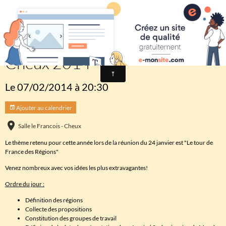
Comité des fêtes de CHEUX
Préparation scénario Fête de
Cheux 2014
Le 07/02/2014
à 20:30
Ajouter au calendrier
Salle le Francois - Cheux
Le thème retenu pour cette année lors de la réunion du 24 janvier est "Le tour de
France des Régions"
Venez nombreux avec vos idées les plus extravagantes!
Ordre du jour :
Définition des régions
Collecte des propositions
Constitution des groupes de travail