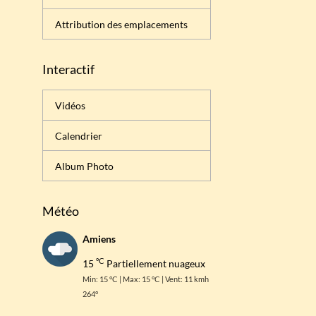
Attribution des emplacements
Interactif
Vidéos
Calendrier
Album Photo
Météo
Amiens
°C
15
Partiellement nuageux
Min: 15 °C | Max: 15 °C | Vent: 11 kmh
264°