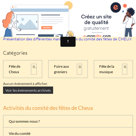
Comité des fêtes de CHEUX
Calendrier
Présentation des différentes manifestations du comité des fêtes de CHEUX
Catégories
Fête de
Foire aux
Fête de la
0
0
0
Cheux
greniers
musique
Aucun évènement à afficher.
Voir les évènements archivés
Activités du comité des fêtes de Cheux
Qui sommes-nous ?
Vie du comité